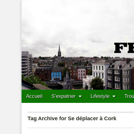
Francais Cork
Skip to content
Accueil
S’expatrier
Lifestyle
Trou
Main menu
Sub menu
Tag Archive for Se déplacer à Cork