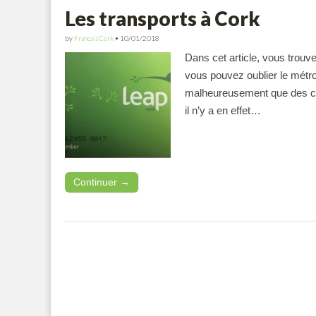
Les transports à Cork
by
FrancaisCork
•
10/01/2018
Dans cet article, vous trouver
vous pouvez oublier le métro
malheureusement que des ca
il n’y a en effet…
Continuer →