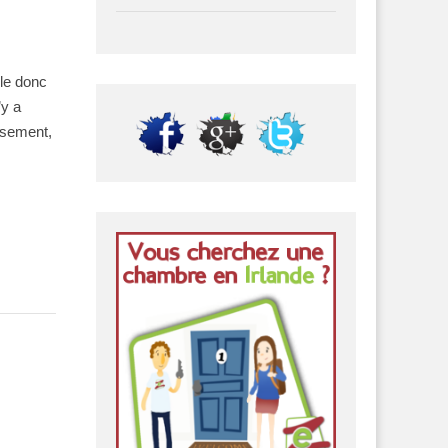
lle donc
’y a
usement,