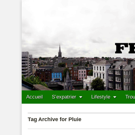
Francais Cork
Skip to content
Accueil
S’expatrier
Lifestyle
Trou
Main menu
Sub menu
Tag Archive for Pluie