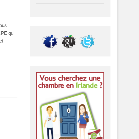
sous
CPE qui
et