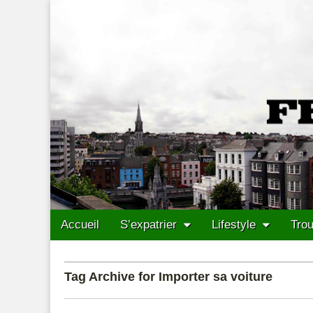
Francais Cork
Skip to content
Accueil
S’expatrier
Lifestyle
Trou
Main menu
Sub menu
Tag Archive for Importer sa voiture