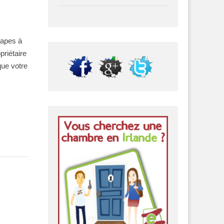
tapes à
priétaire
que votre