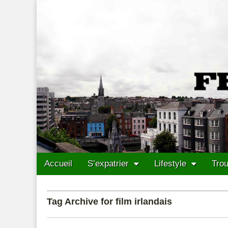
Francais Cork
Skip to content
Accueil
S’expatrier
Lifestyle
Trou
Main menu
Sub menu
Tag Archive for film irlandais