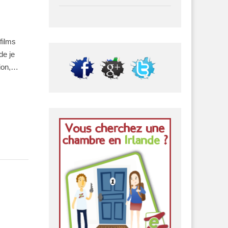
films
de je
tion,…