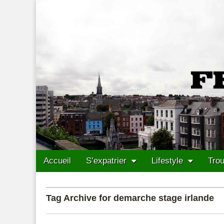
Francais Cork
Skip to content
Accueil
S’expatrier
Lifestyle
Trou
Main menu
Sub menu
Tag Archive for demarche stage irlande