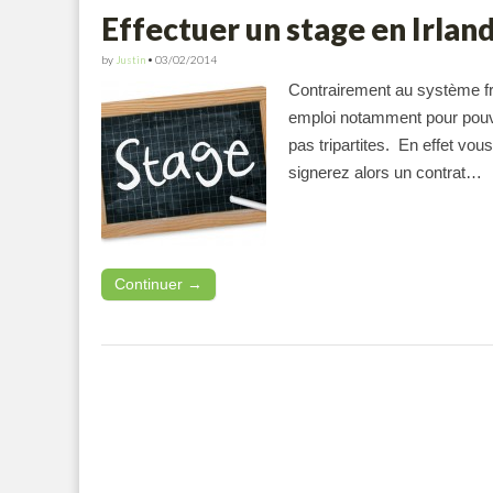
Effectuer un stage en Irlan
by
Justin
•
03/02/2014
Contrairement au système fr
emploi notamment pour pouvoi
pas tripartites. En effet vous
signerez alors un contrat…
Continuer →