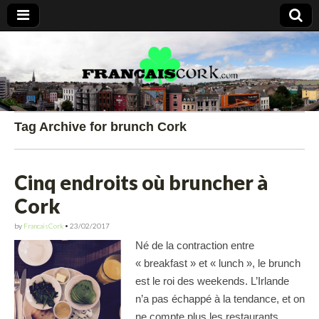
Francais Cork
Tag Archive for brunch Cork
Cinq endroits où bruncher à
Cork
by
FrancaisCork
•
23/02/2017
Né de la contraction entre
« breakfast » et « lunch », le brunch
est le roi des weekends. L’Irlande
n’a pas échappé à la tendance, et on
ne compte plus les restaurants,