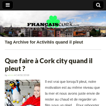
Francais Cork
Tag Archive for Activités quand il pleut
Que faire à Cork city quand il
pleut ?
by
admin
•
14/02/2018
Il est vrai que lorsqu’il pleut, notre
motivation est au même niveau que
la mer et nous avons juste envie de
rester au chaud et de regarder un
film sous un plaid… Pour rebooster