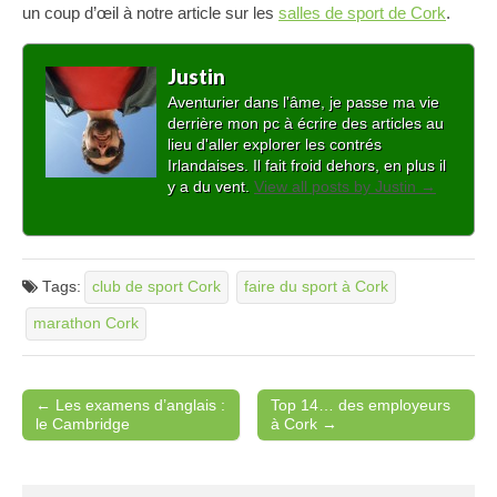
un coup d’œil à notre article sur les
salles de sport de Cork
.
Justin
Aventurier dans l'âme, je passe ma vie
derrière mon pc à écrire des articles au
lieu d'aller explorer les contrés
Irlandaises. Il fait froid dehors, en plus il
y a du vent.
View all posts by Justin
→
Tags:
club de sport Cork
faire du sport à Cork
marathon Cork
← Les examens d’anglais :
Top 14… des employeurs
Post navigation
le Cambridge
à Cork →