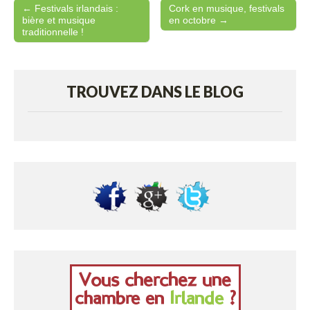
← Festivals irlandais :
Cork en musique, festivals
Post navigation
bière et musique
en octobre →
traditionnelle !
TROUVEZ DANS LE BLOG