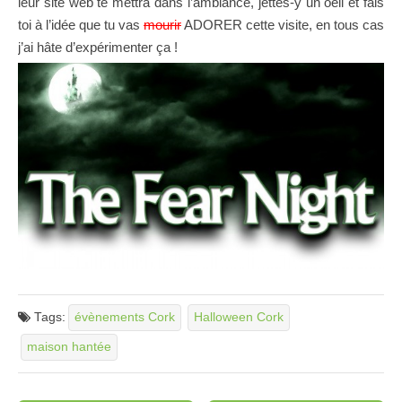
leur site web te mettra dans l’ambiance, jettes-y un oeil et fais
toi à l’idée que tu vas
mourir
ADORER cette visite, en tous cas
j’ai hâte d’expérimenter ça !
Tags:
évènements Cork
Halloween Cork
maison hantée