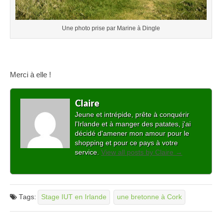
Une photo prise par Marine à Dingle
Merci à elle !
Claire
Jeune et intrépide, prête à conquérir
l'Irlande et à manger des patates, j'ai
décidé d'amener mon amour pour le
shopping et pour ce pays à votre
service.
View all posts by Claire
→
Tags:
Stage IUT en Irlande
une bretonne à Cork