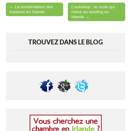
← La numérotation des
L’autostop : la route qui
Post navigation
maisons en Irlande
mène au woofing en
Irlande →
TROUVEZ DANS LE BLOG