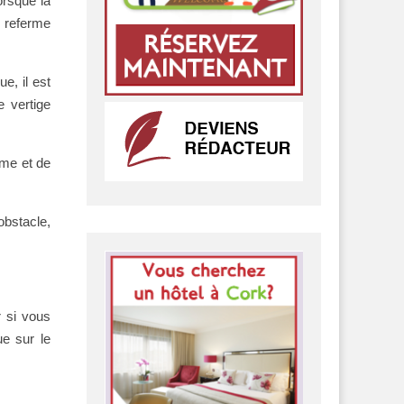
orsque la
e referme
e, il est
e vertige
ume et de
obstacle,
r si vous
ue sur le