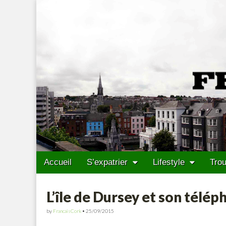
Francais Cork
Skip to content
Accueil
S’expatrier
Lifestyle
Trou
Main menu
Sub menu
L’île de Dursey et son télép
by
FrancaisCork
•
25/09/2015