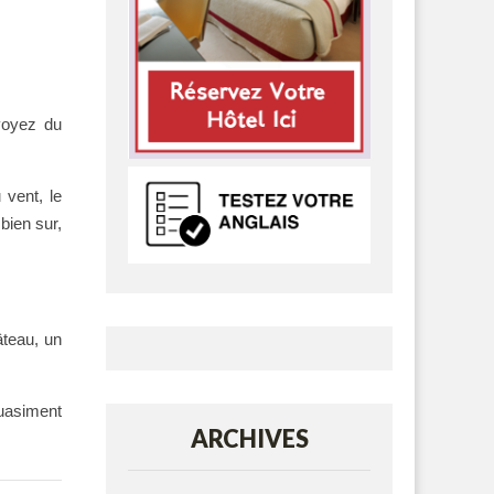
évoyez du
 vent, le
bien sur,
âteau, un
quasiment
ARCHIVES