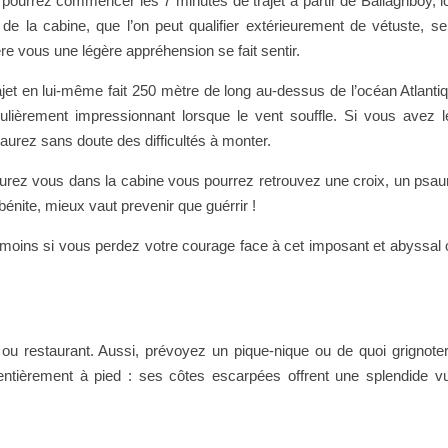
pourrez commencer les 7 minutes de trajet à partir de Ballaghboy, l
 de la cabine, que l’on peut qualifier extérieurement de vétuste, s
ère vous une légère appréhension se fait sentir.
ajet en lui-même fait 250 mètre de long au-dessus de l’océan Atlantiqu
culièrement impressionnant lorsque le vent souffle. Si vous avez l
aurez sans doute des difficultés à monter.
rez vous dans la cabine vous pourrez retrouvez une croix, un psa
 bénite, mieux vaut prevenir que guérrir !
oins si vous perdez votre courage face à cet imposant et abyssal 
u restaurant. Aussi, prévoyez un pique-nique ou de quoi grignote
e entièrement à pied : ses côtes escarpées offrent une splendide v