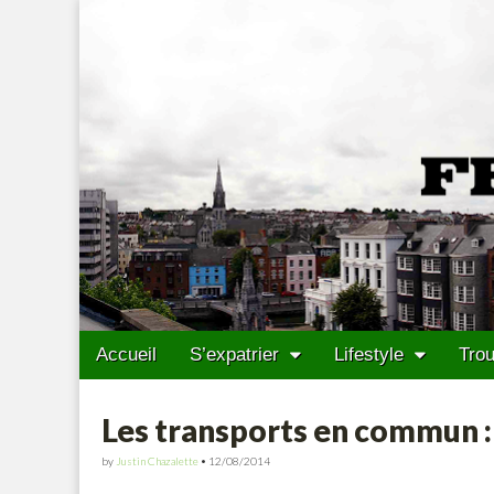
Francais Cork
Skip to content
Accueil
S’expatrier
Lifestyle
Trou
Main menu
Sub menu
Les transports en commun :
by
Justin Chazalette
•
12/08/2014