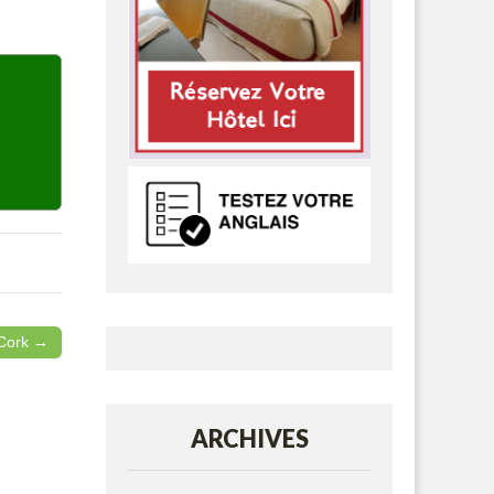
 Cork →
ARCHIVES