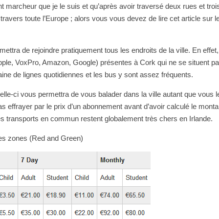
nt marcheur que je le suis et qu’après avoir traversé deux rues et trois
ravers toute l’Europe ; alors vous vous devez de lire cet article sur 
tra de rejoindre pratiquement tous les endroits de la ville. En effet,
(Apple, VoxPro, Amazon, Google) présentes à Cork qui ne se situent p
aine de lignes quotidiennes et les bus y sont assez fréquents.
Celle-ci vous permettra de vous balader dans la ville autant que vous l
as effrayer par le prix d’un abonnement avant d’avoir calculé le mont
Les transports en commun restent globalement très chers en Irlande.
 des zones (Red and Green)