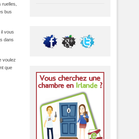
 ruelles,
les bus
 il vous
as dans
e voulez
ant que