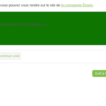
, vous pouvez vous rendre sur le site de
la compagnie Éirann
.
all posts by Justin Chazalette
→
 commun cork
Golf à