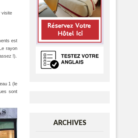
visite
ments est
 Le rayon
assez !).
eau 1 (le
ques sont
ARCHIVES