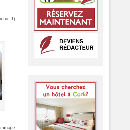
veau -1).
.
 dommage