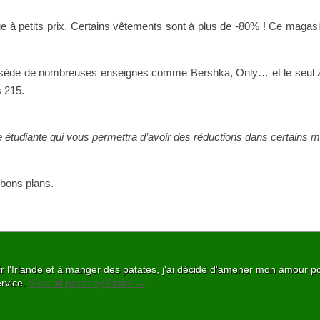
e à petits prix. Certains vêtements sont à plus de -80% ! Ce magasi
sède de nombreuses enseignes comme Bershka, Only… et le seul
s 215.
te étudiante qui vous permettra d’avoir des réductions dans certains 
 bons plans.
ir l'Irlande et à manger des patates, j'ai décidé d'amener mon amour po
ervice.
View all posts by Claire
→