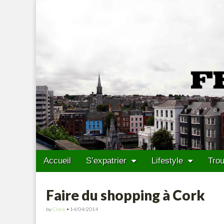
Francais Cork
Skip to content
Accueil
S’expatrier
Lifestyle
Trou
Main menu
Sub menu
Faire du shopping à Cork
by
Claire
•
14/04/2014