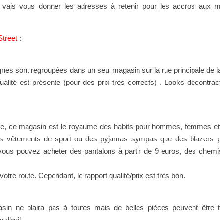
e vais vous donner les adresses à retenir pour les accros aux m
Street
:
es sont regroupées dans un seul magasin sur la rue principale de la 
alité est présente (pour des prix très corrects) . Looks décontra
re, ce magasin est le royaume des habits pour hommes, femmes et 
des vêtements de sport ou des pyjamas sympas que des blazers po
 vous pouvez acheter des pantalons à partir de 9 euros, des chemi
re route. Cependant, le rapport qualité/prix est très bon.
n ne plaira pas à toutes mais de belles pièces peuvent être t
p d’œil.