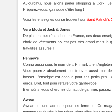
Aujourd’hui, nous allons parler shopping à Cork. J
Préparez-vous, ça risque d’être long !
Voici les enseignes qui se trouvent sur
Saint Patrick’s 
Vero Moda et Jack & Jones
De plus en plus répandues en France, ces deux enseign
choix de vêtements n’y est pas très grand mais la qu
travaillés assurés !
Penney’s
Connu aussi sous le nom de « Primark » en Angleter
Vous pourrez absolument tout trouver, aussi bien 
bosser. L’enseigne est connue pour ses petits prix :
euros. Bref, tout pour refaire votre garde-robe !
Bien sûr si vous cherchez du haut de gamme, passez vot
Awear
Awear est une adresse pour les femmes. Ce magasi
notamment de très jolies robes, alors allez jeter un cou