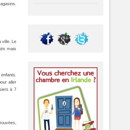
agasins.
ville. Le
ctés mais
enfants.
ur aller
siers à 7
rouvées,