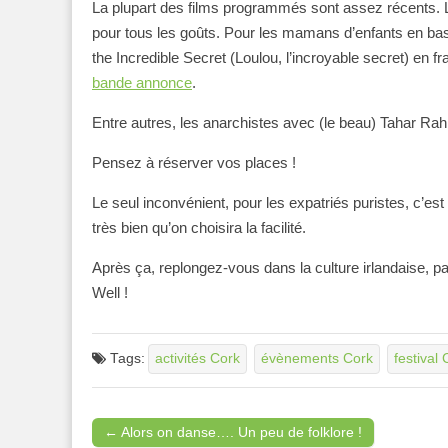
La plupart des films programmés sont assez récents. Le
pour tous les goûts. Pour les mamans d’enfants en bas
the Incredible Secret (Loulou, l’incroyable secret) en fra
bande annonce
.
Entre autres, les anarchistes avec (le beau) Tahar Rah
Pensez à réserver vos places !
Le seul inconvénient, pour les expatriés puristes, c’est
très bien qu’on choisira la facilité.
Après ça, replongez-vous dans la culture irlandaise, p
Well !
Tags:
activités Cork
évènements Cork
festival 
← Alors on danse…. Un peu de folklore !