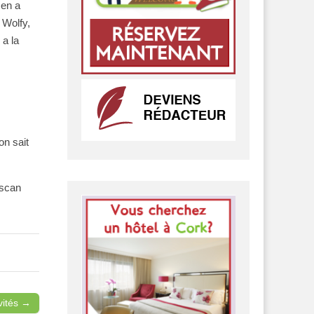
 en a
 Wolfy,
 a la
on sait
iscan
ivités →