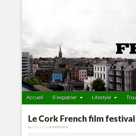
Francais Cork
Skip to content
Accueil
S’expatrier
Lifestyle
Trou
Main menu
Sub menu
Le Cork French film festiva
by
FrancaisCork
•
10/03/2016