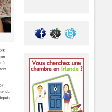
Cork
mme
usés
ment
oir
ntendu
 depuis