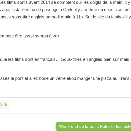
s films sortis avant 2014 se comptent sur les doigts de la main. Il y
 âge, installées ou de passage à Cork, il y a même un dessin animé,
nçais sous-titré anglais samedi matin à 11h. Sur le site du festival il y
im peut être aussi sympa à voir.
 que les films sont en français… Sous-titrés en anglais bien sûr mais 
assez le pont et allez boire un verre et/ou manger une pizza au Frans
Cork
Week-end de la Saint Patrick : les fest