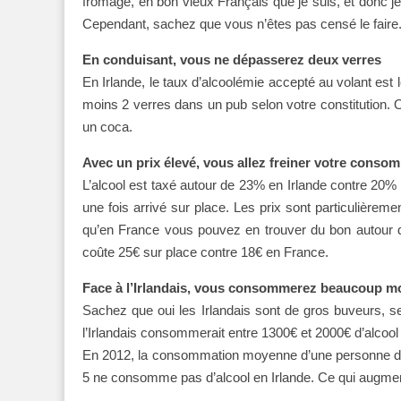
fromage, en bon vieux Français que je suis, et donc je 
Cependant, sachez que vous n’êtes pas censé le faire
En conduisant,
vous ne dépasserez
deux verres
En Irlande, le taux d’alcoolémie accepté au volant es
moins 2 verres dans un pub selon votre constitution
un coca.
Avec un prix élevé,
vous allez freiner
votre consom
L’alcool est taxé autour de 23% en Irlande contre 20%
une fois arrivé sur place. Les prix sont particulière
qu’en France vous pouvez en trouver du bon autour 
coûte 25€ sur place contre 18€ en France.
Face à l’Irlandais,
vous consommerez
beaucoup m
Sachez que oui les Irlandais sont de gros buveurs, se
l’Irlandais consommerait entre 1300€ et 2000€ d’alcool 
En 2012, la consommation moyenne d’une personne de pl
5 ne consomme pas d’alcool en Irlande. Ce qui augm