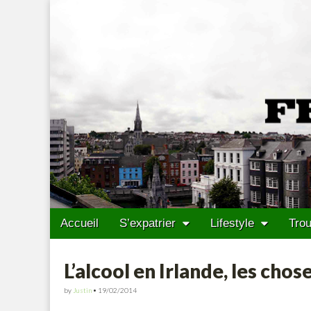
Francais Cork
Skip to content
Accueil
S’expatrier
Lifestyle
Trou
Main menu
Sub menu
L’alcool en Irlande, les chose
by
Justin
•
19/02/2014