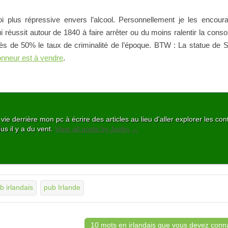
oi plus répressive envers l’alcool. Personnellement je les encour
i réussit autour de 1840 à faire arrêter ou du moins ralentir la con
 près de 50% le taux de criminalité de l’époque. BTW : La statue de S
onneur est à vendre
.
ie derrière mon pc à écrire des articles au lieu d'aller explorer les con
lus il y a du vent.
View all posts by Justin
→
b irlandais
pub Irlande
10 mots en irlandais que vous devez conn