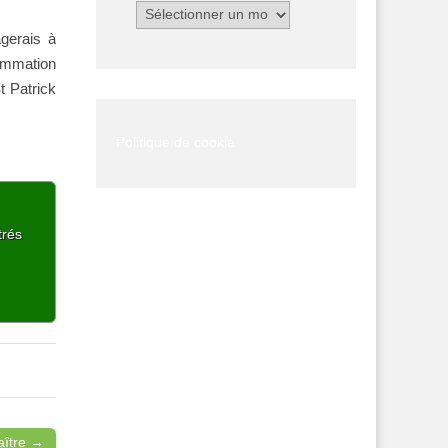
Archives
agerais à
sommation
t Patrick
Politique de cookie
trés
aître →