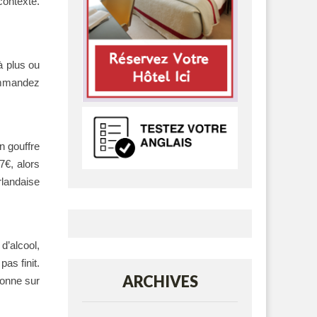
contexte.
à plus ou
commandez
n gouffre
7€, alors
landaise
d’alcool,
as finit.
ARCHIVES
sonne sur