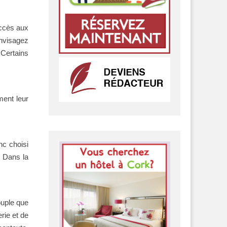
accès aux
envisagez
 Certains
ment leur
nc choisi
. Dans la
ouple que
rie et de