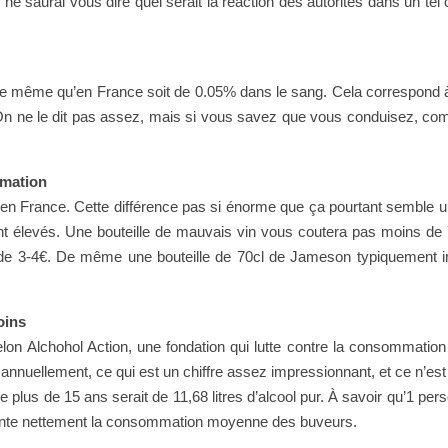
ne saurai vous dire quel serait la réaction des autorités dans un tel 
.
t le même qu’en France soit de 0.05% dans le sang. Cela correspond 
. On ne le dit pas assez, mais si vous savez que vous conduisez, 
mation
 en France. Cette différence pas si énorme que ça pourtant semble u
ment élevés. Une bouteille de mauvais vin vous coutera pas moins de 
de 3-4€. De même une bouteille de 70cl de Jameson typiquement ir
oins
lon Alchohol Action, une fondation qui lutte contre la consommation 
annuellement, ce qui est un chiffre assez impressionnant, et ce n’est p
us de 15 ans serait de 11,68 litres d’alcool pur. À savoir qu’1 per
ente nettement la consommation moyenne des buveurs.