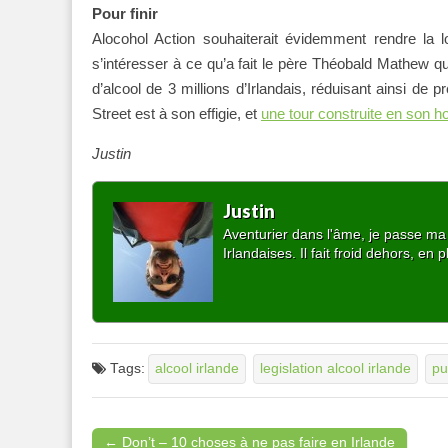
Pour finir
Alocohol Action souhaiterait évidemment rendre la l
s’intéresser à ce qu’a fait le père Théobald Mathew qu
d’alcool de 3 millions d’Irlandais, réduisant ainsi de
Street est à son effigie, et
une tour construite en son h
Justin
Justin
Aventurier dans l'âme, je passe ma v
Irlandaises. Il fait froid dehors, en p
Tags:
alcool irlande
legislation alcool irlande
pu
← Don’t – 10 choses à ne pas faire en Irlande