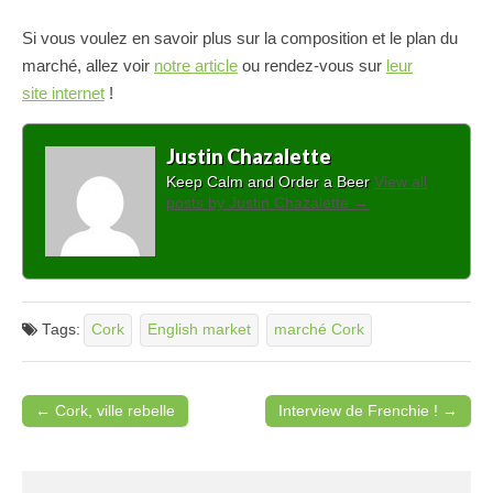
Si vous voulez en savoir plus sur la composition et le plan du
marché, allez voir
notre article
ou rendez-vous sur
leur
site internet
!
Justin Chazalette
Keep Calm and Order a Beer
View all
posts by Justin Chazalette
→
Tags:
Cork
English market
marché Cork
← Cork, ville rebelle
Interview de Frenchie ! →
Post navigation