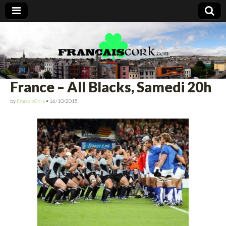
Francais Cork
France – All Blacks, Samedi 20h
by
FrancaisCork
•
16/10/2015