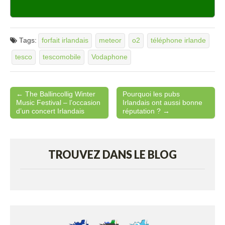
Tags:
forfait irlandais
meteor
o2
téléphone irlande
tesco
tescomobile
Vodaphone
← The Ballincollig Winter
Pourquoi les pubs
Post navigation
Music Festival – l’occasion
Irlandais ont aussi bonne
d’un concert Irlandais
réputation ? →
TROUVEZ DANS LE BLOG