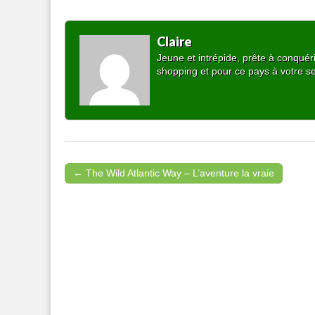
Claire
Jeune et intrépide, prête à conquér
shopping et pour ce pays à votre s
← The Wild Atlantic Way – L’aventure la vraie
Post navigation