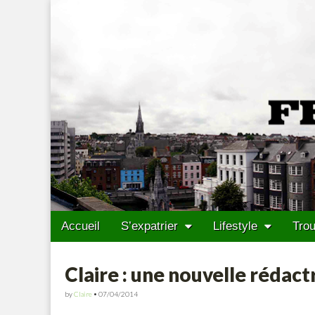
Francais Cork
Skip to content
Accueil
S’expatrier
Lifestyle
Trou
Main menu
Sub menu
Claire : une nouvelle rédact
by
Claire
•
07/04/2014