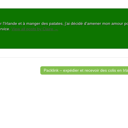
ir l'Irlande et à manger des patates, j'ai décidé d'amener mon amour po
ervice.
View all posts by Claire
→
Packlink – expédier et recevoir des colis en I