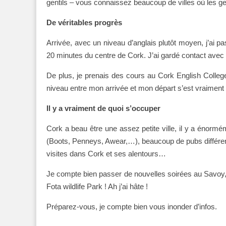
gentils – vous connaissez beaucoup de villes où les g
De véritables progrès
Arrivée, avec un niveau d’anglais plutôt moyen, j’a
20 minutes du centre de Cork. J’ai gardé contact avec e
De plus, je prenais des cours au Cork English Colleg
niveau entre mon arrivée et mon départ s’est vraiment fa
Il y a vraiment de quoi s’occuper
Cork a beau être une assez petite ville, il y a énor
(Boots, Penneys, Awear,…), beaucoup de pubs différents
visites dans Cork et ses alentours…
Je compte bien passer de nouvelles soirées au Savoy, 
Fota wildlife Park ! Ah j’ai hâte !
Préparez-vous, je compte bien vous inonder d’infos.