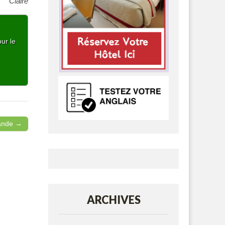
Claire
ur le
rlande →
ARCHIVES