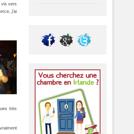
 vis vers
rce, j’ai
ques très
 vraiment