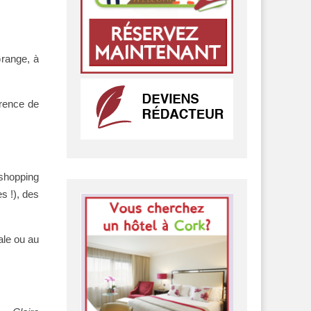
Grange, à
érence de
 shopping
s !), des
ale ou au