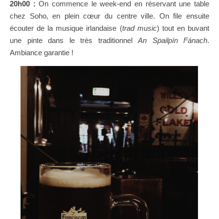
20h00 :
On commence le week-end en réservant une table
chez Soho, en plein cœur du centre ville. On file ensuite
écouter de la musique irlandaise (
trad music
) tout en buvant
une pinte dans le très traditionnel
An Spailpín Fánach
.
Ambiance garantie !