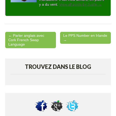
y a du vent.
View all posts by Justin
→
← Parler anglais avec
Le PPS Number en Irlande
Post navigation
Cork French Swap
→
Language
TROUVEZ DANS LE BLOG