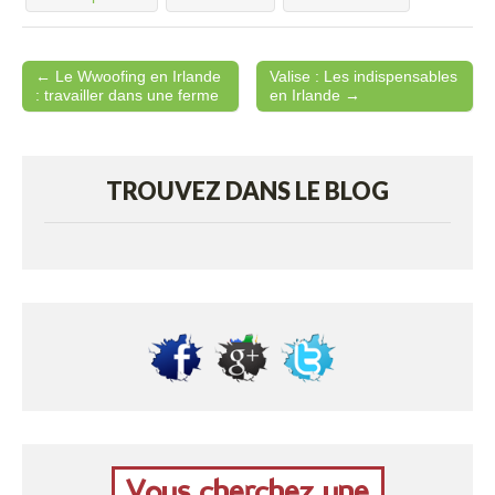
← Le Wwoofing en Irlande
Valise : Les indispensables
Post navigation
: travailler dans une ferme
en Irlande →
TROUVEZ DANS LE BLOG