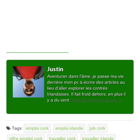
Justin
Aventurier dans l'âme, je passe ma vie
derrière mon pc à écrire des articles au
lieu d'aller explorer les contrés
Irlandaises. Il fait froid dehors, en plus il
y a du vent.
View all posts by Justin
→
Tags:
emploi cork
emploi irlande
job cork
offre emploi cork
travailler cork
travailler irlande